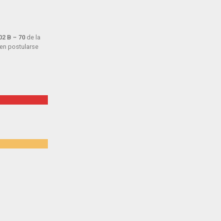
02 B – 70
de la
 en postularse