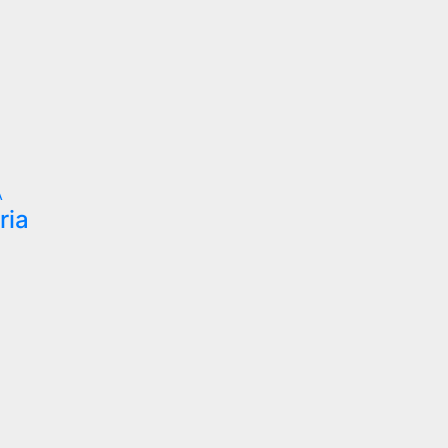
A
ria