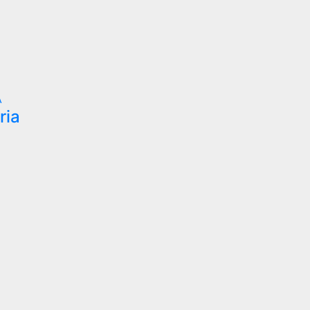
A
ria