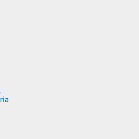
A
ria