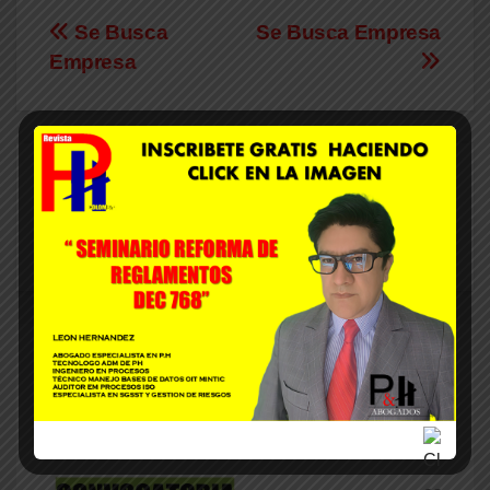
Se Busca
Se Busca Empresa
Empresa
By
ADMIN
Related Post