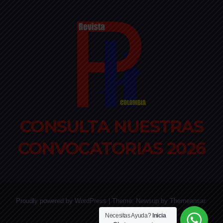
CONSULTA NUESTRAS
CONVOCATORIAS 2026
Proudly powered by WordPress
|
Theme: Newsup by
Themeansar
.
Necesitas Ayuda?
Inicia