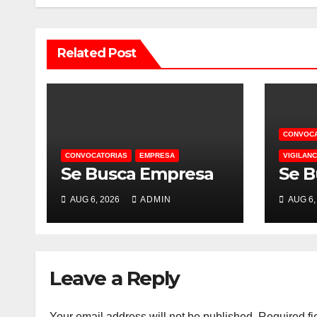
Related Post
CONVOCA
CONVOCATORIAS
EMPRESA
VIGILANC
Se Busca Empresa
Se B
AUG 6, 2026
ADMIN
AUG 6,
Leave a Reply
Your email address will not be published.
Required fi