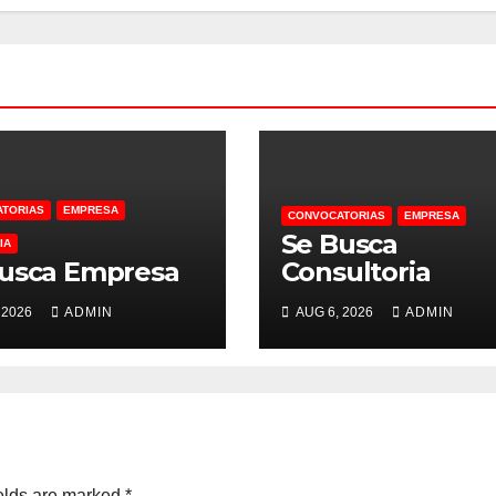
TORIAS
EMPRESA
CONVOCATORIAS
EMPRESA
Se Busca
IA
usca Empresa
Consultoria
 2026
ADMIN
AUG 6, 2026
ADMIN
elds are marked
*